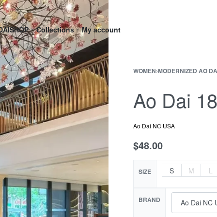
DAI
SHOP
Collections
My account
WOMEN
›
MODERNIZED AO DA
Ao Dai 1
Ao Dai NC USA
$
48.00
S
M
L
SIZE
BRAND