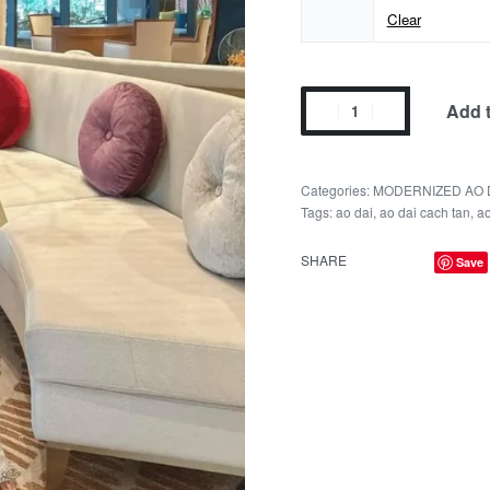
Clear
Add t
Categories:
MODERNIZED AO 
Tags:
ao dai
,
ao dai cach tan
,
ao
SHARE
Save