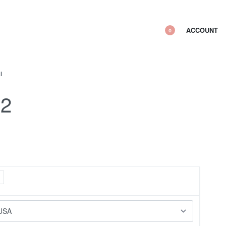
ACCOUNT
0
I
82