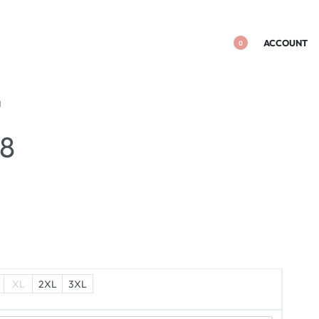
ACCOUNT
0
I
98
XL
2XL
3XL