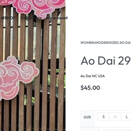
AI
SHOP
Collections
My account
WOMEN
›
MODERNIZED AO DA
Ao Dai 2
Ao Dai NC USA
$
45.00
S
M
L
SIZE