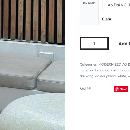
BRAND
Clear
Add t
Categories:
MODERNIZED AO D
Tags:
ao dai
,
ao dai cach tan
,
ao
dai vang
,
ao dai yellow
,
white
,
w
SHARE
Save