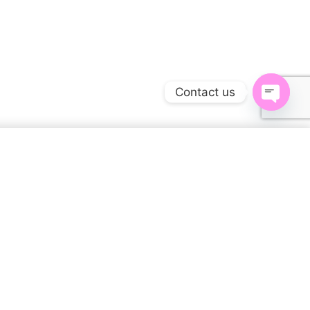
Contact us
Open
chaty
$
45.00
SELECT OPTIONS
Specifications
1.5 lbs
WEIGHT
15 × 12 × 2 in
DIMENSIONS
S, M, L, XL, XS, XXL, 2XL,