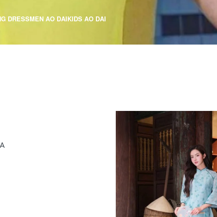
NG DRESS
MEN AO DAI
KIDS AO DAI
SA
s
QUICKVIEW