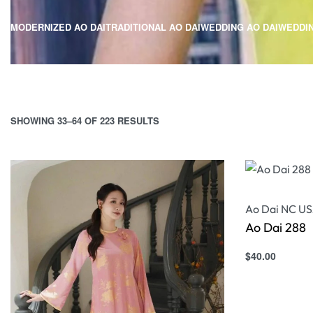
MODERNIZED AO DAI
TRADITIONAL AO DAI
WEDDING AO DAI
WEDDI
SHOWING 33–64 OF 223 RESULTS
Ao Dai NC U
Ao Dai 288
$
40.00
Select option