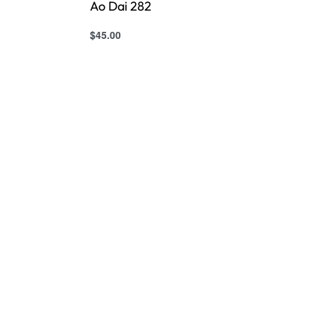
Ao Dai 282
$
45.00
Select options
QUICKVIEW