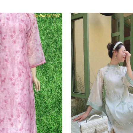
s
QUICKVIEW