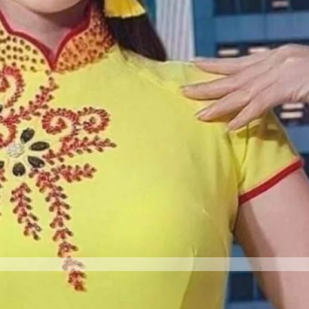
DAI
SHOP
Collections
My account
ACCOUNT
0