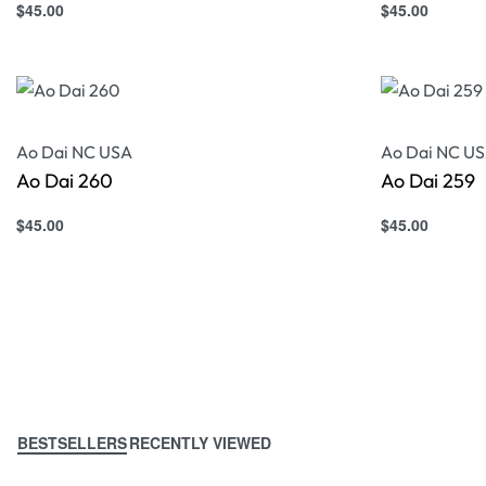
$
45.00
$
45.00
Select options
Select option
QUICKVIEW
Ao Dai NC USA
Ao Dai NC U
Ao Dai 260
Ao Dai 259
$
45.00
$
45.00
Select options
Select option
QUICKVIEW
BESTSELLERS
RECENTLY VIEWED