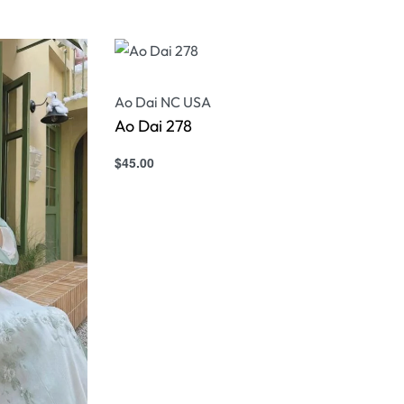
Ao Dai NC USA
Ao Dai 278
$
45.00
Select options
QUICKVIEW